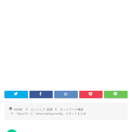
HOME
エンジニア･副業
ネットワーク機器
Ciscoでいう「show startup-config」コマンドまとめ