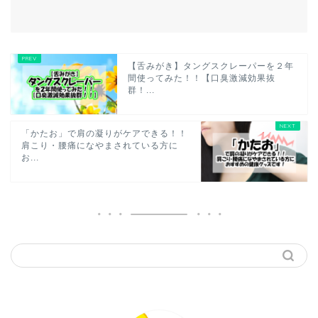
【舌みがき】タングスクレーパーを２年
間使ってみた！！【口臭激減効果抜
群！...
「かたお」で肩の凝りがケアできる！！
肩こり・腰痛になやまされている方に
お...