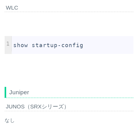
WLC
1
show startup-config
Juniper
JUNOS（SRXシリーズ）
なし