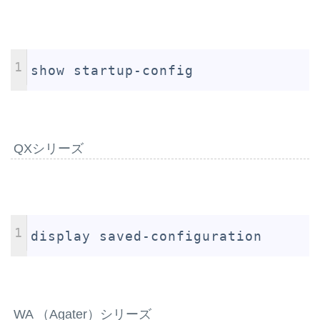
1
show startup-config
QXシリーズ
1
display saved-configuration
WA （Agater）シリーズ