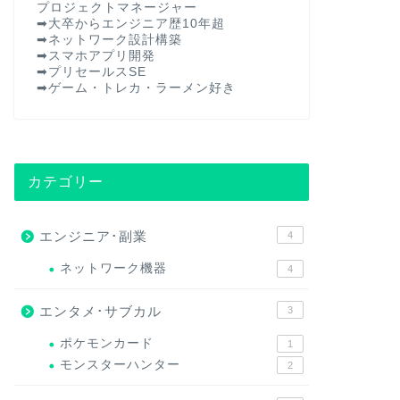
プロジェクトマネージャー
➡︎大卒からエンジニア歴10年超
➡︎ネットワーク設計構築
➡︎スマホアプリ開発
➡︎プリセールスSE
➡︎ゲーム・トレカ・ラーメン好き
カテゴリー
エンジニア･副業
4
ネットワーク機器
4
エンタメ･サブカル
3
ポケモンカード
1
モンスターハンター
2